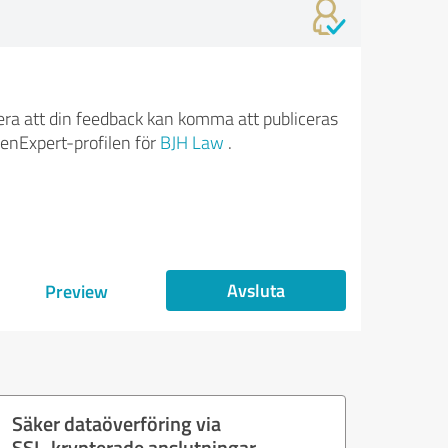
ra att din feedback kan komma att publiceras
enExpert-profilen för
BJH Law
.
Avsluta
Preview
Säker dataöverföring via
SSL-krypterade anslutningar