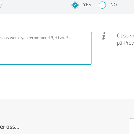
?
YES
NO
Observe
på Prov
r oss...