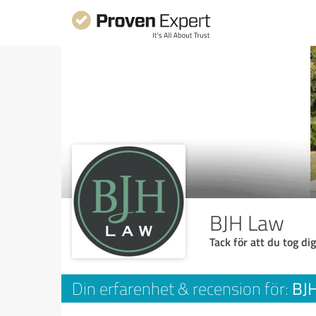
BJH Law
Tack för att du tog dig
BJ
Din erfarenhet & recension för: