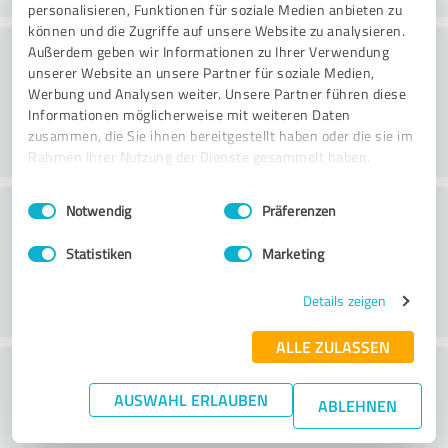
personalisieren, Funktionen für soziale Medien anbieten zu
können und die Zugriffe auf unsere Website zu analysieren.
Konsultointi
Außerdem geben wir Informationen zu Ihrer Verwendung
unserer Website an unsere Partner für soziale Medien,
Werbung und Analysen weiter. Unsere Partner führen diese
Informationen möglicherweise mit weiteren Daten
zusammen, die Sie ihnen bereitgestellt haben oder die sie im
Rahmen Ihrer Nutzung der Dienste gesammelt haben.
Einwilligungsauswahl
Impressum
|
Datenschutzbestimmungen
Asiakaspalvelu
Notwendig
Präferenzen
Statistiken
Marketing
Details zeigen
ALLE ZULASSEN
What do you think of the price to
AUSWAHL ERLAUBEN
performance ratio?
ABLEHNEN