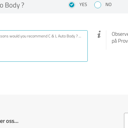
o Body ?
YES
NO
Observe
på Prov
r oss...