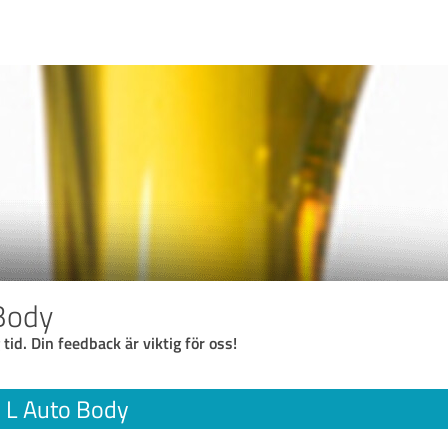
Body
 tid. Din feedback är viktig för oss!
 L Auto Body