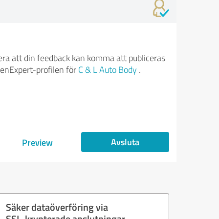
ra att din feedback kan komma att publiceras
enExpert-profilen för
C & L Auto Body
.
Avsluta
Preview
Säker dataöverföring via
SSL-krypterade anslutningar