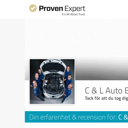
C & L Auto 
Tack för att du tog dig
C &
Din erfarenhet & recension för: