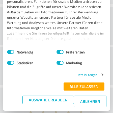
personalisieren, Funktionen für soziale Medien anbieten zu
können und die Zugriffe auf unsere Website zu analysieren.
Konsultointi
Außerdem geben wir Informationen zu Ihrer Verwendung
unserer Website an unsere Partner für soziale Medien,
Werbung und Analysen weiter. Unsere Partner führen diese
Informationen möglicherweise mit weiteren Daten
zusammen, die Sie ihnen bereitgestellt haben oder die sie im
Rahmen Ihrer Nutzung der Dienste gesammelt haben.
Einwilligungsauswahl
Impressum
|
Datenschutzbestimmungen
Asiakaspalvelu
Notwendig
Präferenzen
Statistiken
Marketing
Details zeigen
ALLE ZULASSEN
Mitä mieltä olet hinta-laatusuhteesta?
AUSWAHL ERLAUBEN
ABLEHNEN