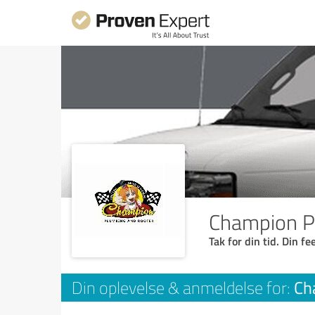
Champion P
Tak for din tid. Din f
Ch
Din oplevelse & anmeldelse for: