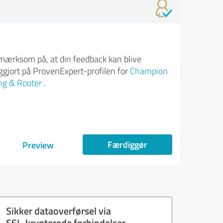
ærksom på, at din feedback kan blive
iggjort på ProvenExpert-profilen for
Champion
ng & Rooter
.
Færdiggør
Preview
Sikker dataoverførsel via
SSL-krypterede forbindelser