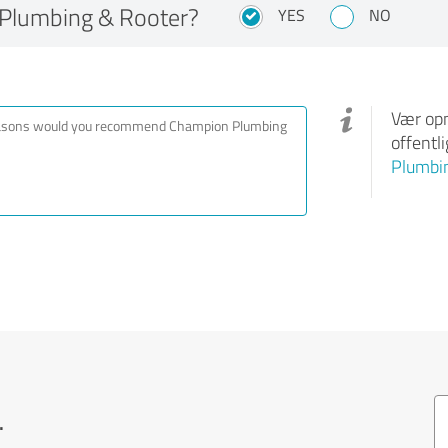
Plumbing & Rooter?
YES
NO
Vær opm
offentl
Plumbi
.