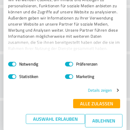
personalisieren, Funktionen für soziale Medien anbieten zu
können und die Zugriffe auf unsere Website zu analysieren.
Harjoitus
Außerdem geben wir Informationen zu Ihrer Verwendung
unserer Website an unsere Partner für soziale Medien,
Werbung und Analysen weiter. Unsere Partner führen diese
Informationen möglicherweise mit weiteren Daten
zusammen, die Sie ihnen bereitgestellt haben oder die sie im
Rahmen Ihrer Nutzung der Dienste gesammelt haben.
Palvelu
Einwilligungsauswahl
Impressum
|
Datenschutzbestimmungen
Notwendig
Präferenzen
Statistiken
Marketing
Details zeigen
ALLE ZULASSEN
What do you think of the cost to benefit
ratio?
AUSWAHL ERLAUBEN
ABLEHNEN