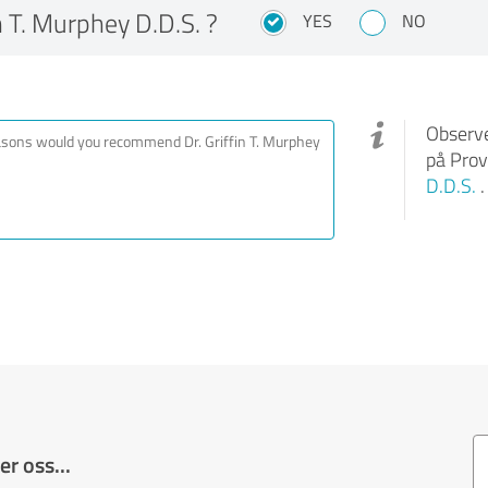
 T. Murphey D.D.S. ?
YES
NO
Observe
på Prov
D.D.S.
.
r oss...