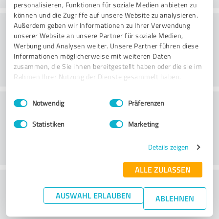
personalisieren, Funktionen für soziale Medien anbieten zu
können und die Zugriffe auf unsere Website zu analysieren.
Konsultointi
Außerdem geben wir Informationen zu Ihrer Verwendung
unserer Website an unsere Partner für soziale Medien,
Werbung und Analysen weiter. Unsere Partner führen diese
Informationen möglicherweise mit weiteren Daten
zusammen, die Sie ihnen bereitgestellt haben oder die sie im
Rahmen Ihrer Nutzung der Dienste gesammelt haben.
Einwilligungsauswahl
Impressum
|
Datenschutzbestimmungen
Asiakaspalvelu
Notwendig
Präferenzen
Statistiken
Marketing
Details zeigen
ALLE ZULASSEN
What do you think of the price to
AUSWAHL ERLAUBEN
performance ratio?
ABLEHNEN