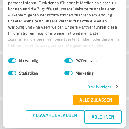
personalisieren, Funktionen für soziale Medien anbieten zu
können und die Zugriffe auf unsere Website zu analysieren.
Rådgivning
Außerdem geben wir Informationen zu Ihrer Verwendung
unserer Website an unsere Partner für soziale Medien,
Werbung und Analysen weiter. Unsere Partner führen diese
Informationen möglicherweise mit weiteren Daten
zusammen, die Sie ihnen bereitgestellt haben oder die sie im
Rahmen Ihrer Nutzung der Dienste gesammelt haben.
Einwilligungsauswahl
Impressum
|
Datenschutzbestimmungen
Kundservice
Notwendig
Präferenzen
Statistiken
Marketing
Details zeigen
ALLE ZULASSEN
What do you think of the price to
AUSWAHL ERLAUBEN
performance ratio?
ABLEHNEN