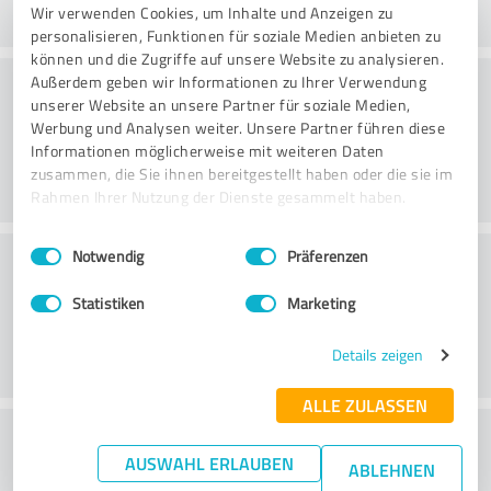
Wir verwenden Cookies, um Inhalte und Anzeigen zu
personalisieren, Funktionen für soziale Medien anbieten zu
können und die Zugriffe auf unsere Website zu analysieren.
Käsittely
Außerdem geben wir Informationen zu Ihrer Verwendung
unserer Website an unsere Partner für soziale Medien,
Werbung und Analysen weiter. Unsere Partner führen diese
Informationen möglicherweise mit weiteren Daten
zusammen, die Sie ihnen bereitgestellt haben oder die sie im
Rahmen Ihrer Nutzung der Dienste gesammelt haben.
Einwilligungsauswahl
Impressum
|
Datenschutzbestimmungen
Asiakaspalvelu
Notwendig
Präferenzen
Statistiken
Marketing
Details zeigen
ALLE ZULASSEN
What do you think of the price to
AUSWAHL ERLAUBEN
ABLEHNEN
performance ratio?