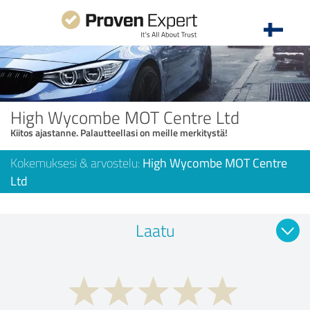
High Wycombe MOT Centre Ltd
Kiitos ajastanne. Palautteellasi on meille merkitystä!
Kokemuksesi & arvostelu:
High Wycombe MOT Centre
Ltd
Laatu