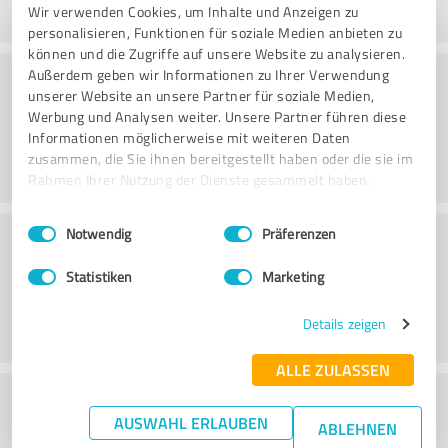
Wir verwenden Cookies, um Inhalte und Anzeigen zu
personalisieren, Funktionen für soziale Medien anbieten zu
können und die Zugriffe auf unsere Website zu analysieren.
Bearbetning
Außerdem geben wir Informationen zu Ihrer Verwendung
unserer Website an unsere Partner für soziale Medien,
Werbung und Analysen weiter. Unsere Partner führen diese
Informationen möglicherweise mit weiteren Daten
zusammen, die Sie ihnen bereitgestellt haben oder die sie im
Rahmen Ihrer Nutzung der Dienste gesammelt haben.
Einwilligungsauswahl
Impressum
|
Datenschutzbestimmungen
Kundservice
Notwendig
Präferenzen
Statistiken
Marketing
Details zeigen
ALLE ZULASSEN
What do you think of the price to
AUSWAHL ERLAUBEN
ABLEHNEN
performance ratio?