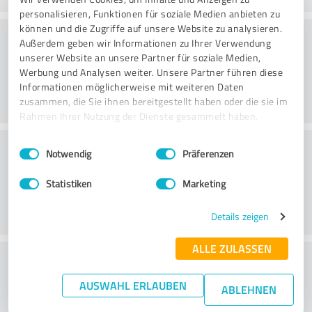
personalisieren, Funktionen für soziale Medien anbieten zu
können und die Zugriffe auf unsere Website zu analysieren.
Konsultointi
Außerdem geben wir Informationen zu Ihrer Verwendung
unserer Website an unsere Partner für soziale Medien,
Werbung und Analysen weiter. Unsere Partner führen diese
Informationen möglicherweise mit weiteren Daten
zusammen, die Sie ihnen bereitgestellt haben oder die sie im
Rahmen Ihrer Nutzung der Dienste gesammelt haben.
Asiakaspalvelu
Einwilligungsauswahl
Impressum
|
Datenschutzbestimmungen
Notwendig
Präferenzen
Statistiken
Marketing
Details zeigen
ALLE ZULASSEN
What do you think of the price to
performance ratio?
AUSWAHL ERLAUBEN
ABLEHNEN