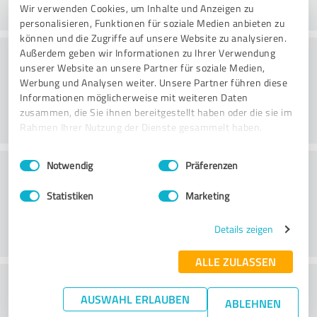
Wir verwenden Cookies, um Inhalte und Anzeigen zu
personalisieren, Funktionen für soziale Medien anbieten zu
können und die Zugriffe auf unsere Website zu analysieren.
Rådgivning
Außerdem geben wir Informationen zu Ihrer Verwendung
unserer Website an unsere Partner für soziale Medien,
Werbung und Analysen weiter. Unsere Partner führen diese
Informationen möglicherweise mit weiteren Daten
zusammen, die Sie ihnen bereitgestellt haben oder die sie im
Rahmen Ihrer Nutzung der Dienste gesammelt haben.
Einwilligungsauswahl
Impressum
|
Datenschutzbestimmungen
Kundeservice
Notwendig
Präferenzen
Statistiken
Marketing
Details zeigen
ALLE ZULASSEN
What do you think of the price to
AUSWAHL ERLAUBEN
ABLEHNEN
performance ratio?