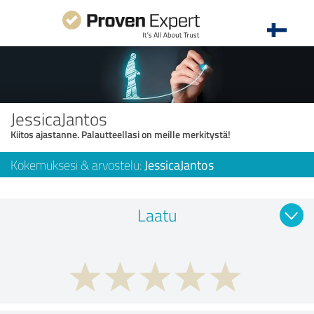
JessicaJantos
Kiitos ajastanne. Palautteellasi on meille merkitystä!
Kokemuksesi & arvostelu:
JessicaJantos
Laatu