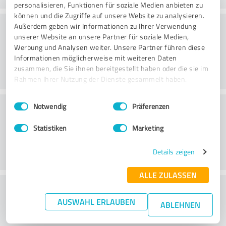
personalisieren, Funktionen für soziale Medien anbieten zu
können und die Zugriffe auf unsere Website zu analysieren.
Konsultointi
Außerdem geben wir Informationen zu Ihrer Verwendung
unserer Website an unsere Partner für soziale Medien,
Werbung und Analysen weiter. Unsere Partner führen diese
Informationen möglicherweise mit weiteren Daten
zusammen, die Sie ihnen bereitgestellt haben oder die sie im
Rahmen Ihrer Nutzung der Dienste gesammelt haben.
Einwilligungsauswahl
Impressum
|
Datenschutzbestimmungen
Asiakaspalvelu
Notwendig
Präferenzen
Statistiken
Marketing
Details zeigen
ALLE ZULASSEN
What do you think of the cost to benefit
AUSWAHL ERLAUBEN
ratio?
ABLEHNEN