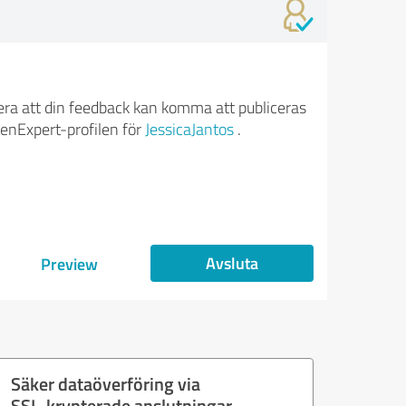
ra att din feedback kan komma att publiceras
enExpert-profilen för
JessicaJantos
.
Avsluta
Preview
Säker dataöverföring via
SSL-krypterade anslutningar