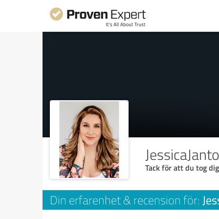
JessicaJant
Tack för att du tog dig
Jes
Din erfarenhet & recension för: