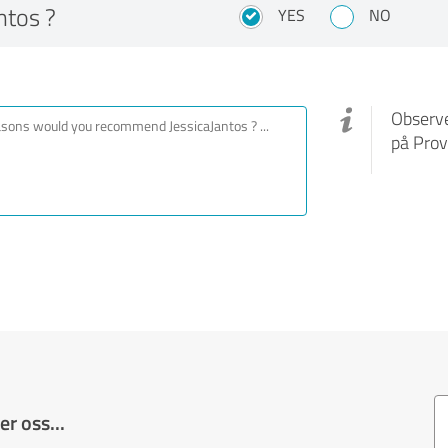
ntos ?
YES
NO
Observe
på Prov
r oss...