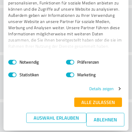
personalisieren, Funktionen für soziale Medien anbieten zu
können und die Zugriffe auf unsere Website zu analysieren.
Ystävällisyys
Außerdem geben wir Informationen zu Ihrer Verwendung
unserer Website an unsere Partner für soziale Medien,
Werbung und Analysen weiter. Unsere Partner führen diese
Informationen möglicherweise mit weiteren Daten
zusammen, die Sie ihnen bereitgestellt haben oder die sie im
Rahmen Ihrer Nutzung der Dienste gesammelt haben.
Einwilligungsauswahl
Impressum
|
Datenschutzbestimmungen
Asiakaspalvelu
Notwendig
Präferenzen
Statistiken
Marketing
Details zeigen
ALLE ZULASSEN
What do you think of the price to
AUSWAHL ERLAUBEN
performance ratio?
ABLEHNEN