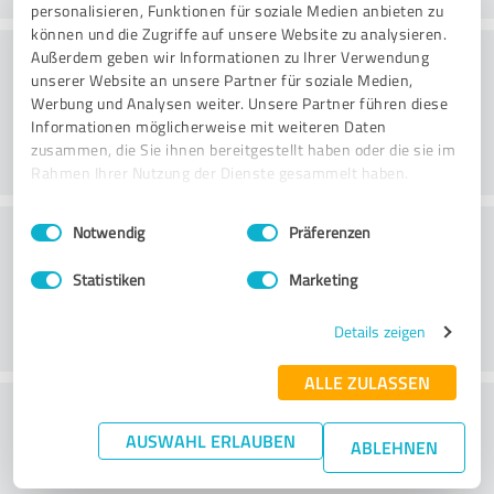
personalisieren, Funktionen für soziale Medien anbieten zu
können und die Zugriffe auf unsere Website zu analysieren.
Konsultointi
Außerdem geben wir Informationen zu Ihrer Verwendung
unserer Website an unsere Partner für soziale Medien,
Werbung und Analysen weiter. Unsere Partner führen diese
Informationen möglicherweise mit weiteren Daten
zusammen, die Sie ihnen bereitgestellt haben oder die sie im
Rahmen Ihrer Nutzung der Dienste gesammelt haben.
Einwilligungsauswahl
Impressum
|
Datenschutzbestimmungen
Asiakaspalvelu
Notwendig
Präferenzen
Statistiken
Marketing
Details zeigen
ALLE ZULASSEN
What do you think of the price to
AUSWAHL ERLAUBEN
performance ratio?
ABLEHNEN