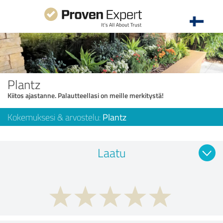
Plantz
Kiitos ajastanne. Palautteellasi on meille merkitystä!
Kokemuksesi & arvostelu:
Plantz
Laatu