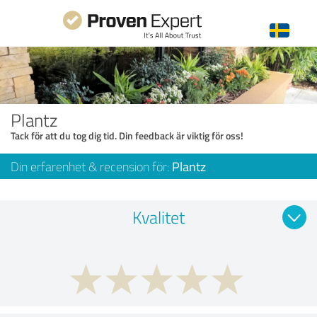
Plantz
Tack för att du tog dig tid. Din feedback är viktig för oss!
Din erfarenhet & recension för:
Plantz
Kvalitet