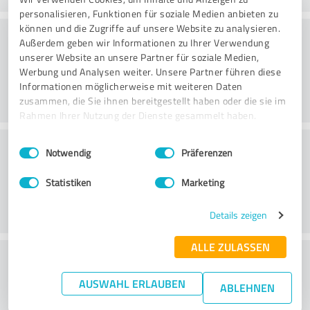
personalisieren, Funktionen für soziale Medien anbieten zu
können und die Zugriffe auf unsere Website zu analysieren.
Konsultointi
Außerdem geben wir Informationen zu Ihrer Verwendung
unserer Website an unsere Partner für soziale Medien,
Werbung und Analysen weiter. Unsere Partner führen diese
Informationen möglicherweise mit weiteren Daten
zusammen, die Sie ihnen bereitgestellt haben oder die sie im
Rahmen Ihrer Nutzung der Dienste gesammelt haben.
Asiakaspalvelu
Einwilligungsauswahl
Impressum
|
Datenschutzbestimmungen
Notwendig
Präferenzen
Statistiken
Marketing
Details zeigen
ALLE ZULASSEN
What do you think of the price to
performance ratio?
AUSWAHL ERLAUBEN
ABLEHNEN