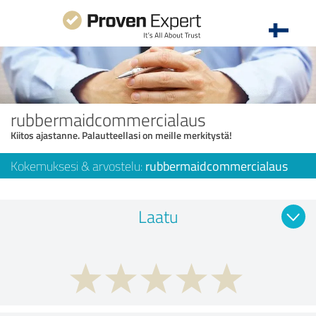
rubbermaidcommercialaus
Kiitos ajastanne. Palautteellasi on meille merkitystä!
Kokemuksesi & arvostelu:
rubbermaidcommercialaus
Laatu