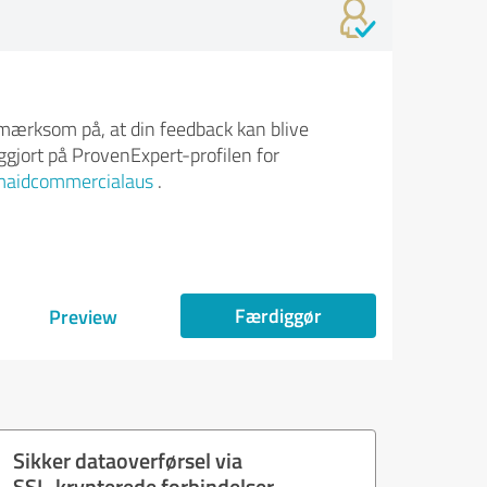
ærksom på, at din feedback kan blive
iggjort på ProvenExpert-profilen for
maidcommercialaus
.
Færdiggør
Preview
Sikker dataoverførsel via
SSL-krypterede forbindelser