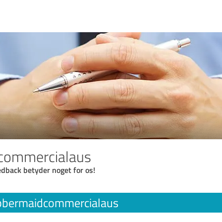
commercialaus
eedback betyder noget for os!
bbermaidcommercialaus