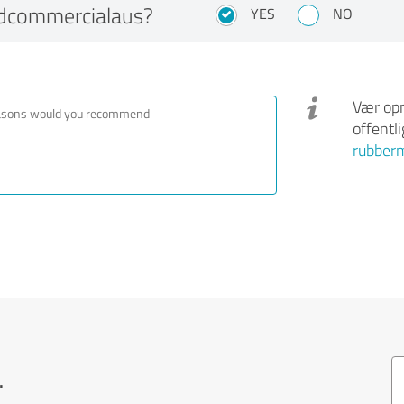
dcommercialaus?
YES
NO
Vær opm
offentl
rubber
.