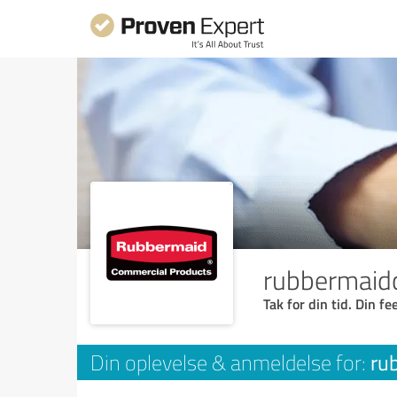
rubbermaid
Tak for din tid. Din f
ru
Din oplevelse & anmeldelse for: