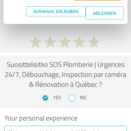
What do you think of the price to
AUSWAHL ERLAUBEN
ABLEHNEN
performance ratio?
Suosittelisitko SOS Plomberie | Urgences
24/7, Débouchage, Inspection par caméra
& Rénovation à Québec ?
YES
NO
Your personal experience