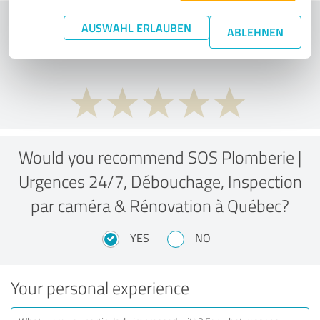
What do you think of the price to
AUSWAHL ERLAUBEN
ABLEHNEN
performance ratio?
Would you recommend SOS Plomberie |
Urgences 24/7, Débouchage, Inspection
par caméra & Rénovation à Québec?
YES
NO
Your personal experience