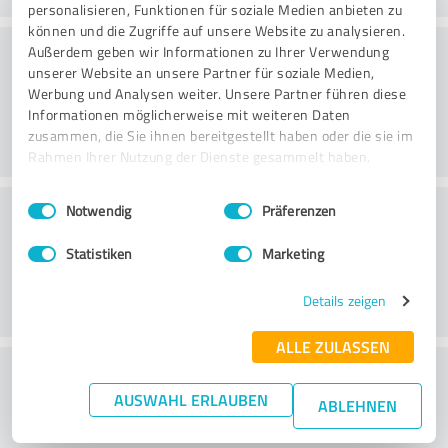
personalisieren, Funktionen für soziale Medien anbieten zu
können und die Zugriffe auf unsere Website zu analysieren.
Konsultointi
Außerdem geben wir Informationen zu Ihrer Verwendung
unserer Website an unsere Partner für soziale Medien,
Werbung und Analysen weiter. Unsere Partner führen diese
Informationen möglicherweise mit weiteren Daten
zusammen, die Sie ihnen bereitgestellt haben oder die sie im
Rahmen Ihrer Nutzung der Dienste gesammelt haben.
Einwilligungsauswahl
Impressum
|
Datenschutzbestimmungen
Asiakaspalvelu
Notwendig
Präferenzen
Statistiken
Marketing
Details zeigen
ALLE ZULASSEN
What do you think of the price to
AUSWAHL ERLAUBEN
performance ratio?
ABLEHNEN