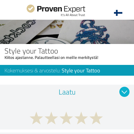
Style your Tattoo
Kiitos ajastanne. Palautteellasi on meille merkitystä!
Kokemuksesi & arvostelu:
Style your Tattoo
Laatu