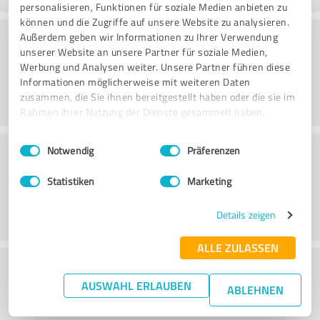
personalisieren, Funktionen für soziale Medien anbieten zu
können und die Zugriffe auf unsere Website zu analysieren.
Konsultointi
Außerdem geben wir Informationen zu Ihrer Verwendung
unserer Website an unsere Partner für soziale Medien,
Werbung und Analysen weiter. Unsere Partner führen diese
Informationen möglicherweise mit weiteren Daten
zusammen, die Sie ihnen bereitgestellt haben oder die sie im
Rahmen Ihrer Nutzung der Dienste gesammelt haben.
Einwilligungsauswahl
Impressum
|
Datenschutzbestimmungen
Asiakaspalvelu
Notwendig
Präferenzen
Statistiken
Marketing
Details zeigen
ALLE ZULASSEN
What do you think of the price to
AUSWAHL ERLAUBEN
performance ratio?
ABLEHNEN