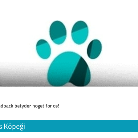
eedback betyder noget for os!
s Köpeği