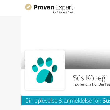
Süs Köpeği
Tak for din tid. Din f
Sü
Din oplevelse & anmeldelse for: