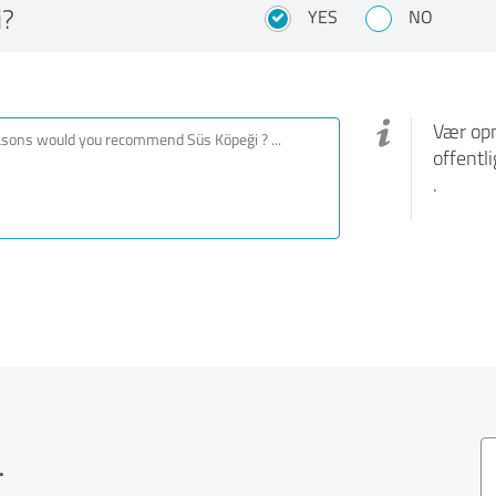
i?
YES
NO
Vær opm
offentl
.
.