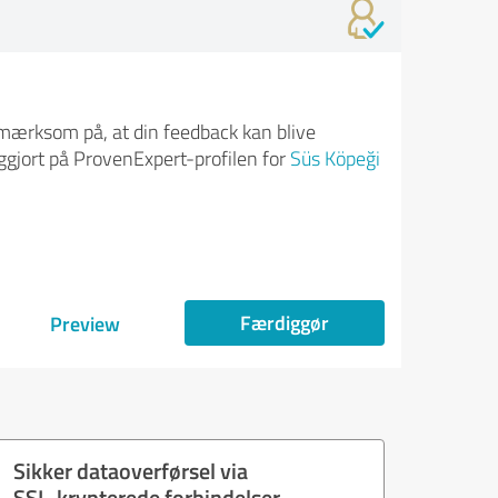
ærksom på, at din feedback kan blive
iggjort på ProvenExpert-profilen for
Süs Köpeği
Færdiggør
Preview
Sikker dataoverførsel via
SSL-krypterede forbindelser