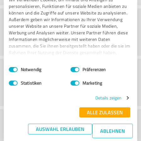
personalisieren, Funktionen für soziale Medien anbieten zu
können und die Zugriffe auf unsere Website zu analysieren.
Konsultointi
Außerdem geben wir Informationen zu Ihrer Verwendung
unserer Website an unsere Partner für soziale Medien,
Werbung und Analysen weiter. Unsere Partner führen diese
Informationen möglicherweise mit weiteren Daten
zusammen, die Sie ihnen bereitgestellt haben oder die sie im
Rahmen Ihrer Nutzung der Dienste gesammelt haben.
Asiakaspalvelu
Einwilligungsauswahl
Impressum
|
Datenschutzbestimmungen
Notwendig
Präferenzen
Statistiken
Marketing
Details zeigen
ALLE ZULASSEN
What do you think of the price to
performance ratio?
AUSWAHL ERLAUBEN
ABLEHNEN