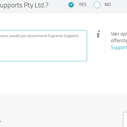
pports Pty Ltd.?
YES
NO
Vær opm
offentl
Support
.