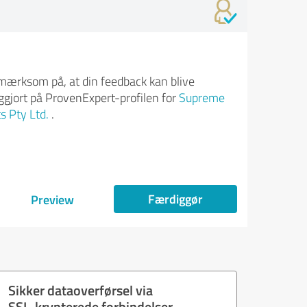
ærksom på, at din feedback kan blive
iggjort på ProvenExpert-profilen for
Supreme
s Pty Ltd.
.
Færdiggør
Preview
Sikker dataoverførsel via
SSL-krypterede forbindelser