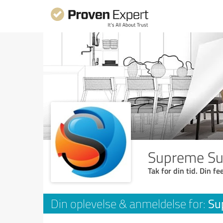
Supreme Sup
Tak for din tid. Din f
Su
Din oplevelse & anmeldelse for: