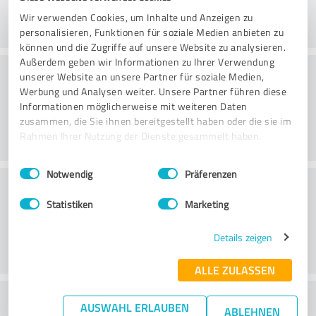
Wir verwenden Cookies, um Inhalte und Anzeigen zu
personalisieren, Funktionen für soziale Medien anbieten zu
können und die Zugriffe auf unsere Website zu analysieren.
Außerdem geben wir Informationen zu Ihrer Verwendung
Konsultointi
unserer Website an unsere Partner für soziale Medien,
Werbung und Analysen weiter. Unsere Partner führen diese
Informationen möglicherweise mit weiteren Daten
zusammen, die Sie ihnen bereitgestellt haben oder die sie im
Rahmen Ihrer Nutzung der Dienste gesammelt haben.
Einwilligungsauswahl
Impressum
|
Datenschutzbestimmungen
Notwendig
Präferenzen
Asiakaspalvelu
Statistiken
Marketing
Details zeigen
ALLE ZULASSEN
What do you think of the price to
AUSWAHL ERLAUBEN
ABLEHNEN