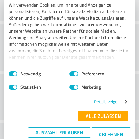
Wir verwenden Cookies, um Inhalte und Anzeigen zu
personalisieren, Funktionen für soziale Medien anbieten zu
können und die Zugriffe auf unsere Website zu analysieren.
Außerdem geben wir Informationen zu Ihrer Verwendung
Consulting
unserer Website an unsere Partner für soziale Medien,
Werbung und Analysen weiter. Unsere Partner führen diese
Informationen möglicherweise mit weiteren Daten
zusammen, die Sie ihnen bereitgestellt haben oder die sie im
Rahmen Ihrer Nutzung der Dienste gesammelt haben.
Einwilligungsauswahl
Impressum
|
Datenschutzbestimmungen
Notwendig
Präferenzen
Klantenservice
Statistiken
Marketing
Details zeigen
ALLE ZULASSEN
Wat vind je van de prijs-
AUSWAHL ERLAUBEN
ABLEHNEN