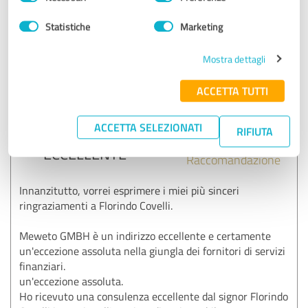
del
al mio fianco per il prossimo passo, quando sarà il
consenso
momento giusto.
Statistiche
Marketing
Cordiali saluti
Mostra dettagli
Florindo Covelli
ACCETTA TUTTI
5,00 su 5
ACCETTA SELEZIONATI
RIFIUTA
ECCELLENTE
Raccomandazione
Innanzitutto, vorrei esprimere i miei più sinceri
ringraziamenti a Florindo Covelli.
Meweto GMBH è un indirizzo eccellente e certamente
un'eccezione assoluta nella giungla dei fornitori di servizi
finanziari.
un'eccezione assoluta.
Ho ricevuto una consulenza eccellente dal signor Florindo