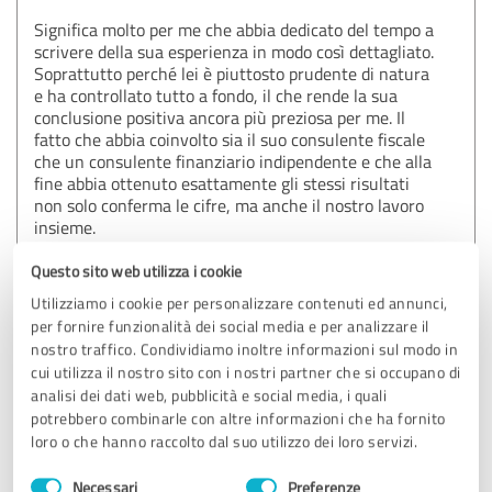
Significa molto per me che abbia dedicato del tempo a
scrivere della sua esperienza in modo così dettagliato.
Soprattutto perché lei è piuttosto prudente di natura
e ha controllato tutto a fondo, il che rende la sua
conclusione positiva ancora più preziosa per me. Il
fatto che abbia coinvolto sia il suo consulente fiscale
che un consulente finanziario indipendente e che alla
fine abbia ottenuto esattamente gli stessi risultati
non solo conferma le cifre, ma anche il nostro lavoro
insieme.
Ma ciò che mi fa più piacere è che lei si sia sentito in
Questo sito web utilizza i cookie
buone mani in ogni fase del processo - con tutte le sue
Utilizziamo i cookie per personalizzare contenuti ed annunci,
domande, preoccupazioni e richieste critiche. È proprio
per fornire funzionalità dei social media e per analizzare il
così che dovrebbe essere: decisioni di questa portata
nostro traffico. Condividiamo inoltre informazioni sul modo in
possono e devono essere prese con un buon feeling.
cui utilizza il nostro sito con i nostri partner che si occupano di
analisi dei dati web, pubblicità e social media, i quali
La ringrazio molto per la sua fiducia e le sue parole
potrebbero combinarle con altre informazioni che ha fornito
sincere. È stato un vero piacere accompagnarla nel
loro o che hanno raccolto dal suo utilizzo dei loro servizi.
suo viaggio verso il suo primo investimento
immobiliare. Le auguro tanta gioia e sicurezza per il
Selezione
Necessari
Preferenze
suo investimento - e non vedo l'ora di averla di nuovo