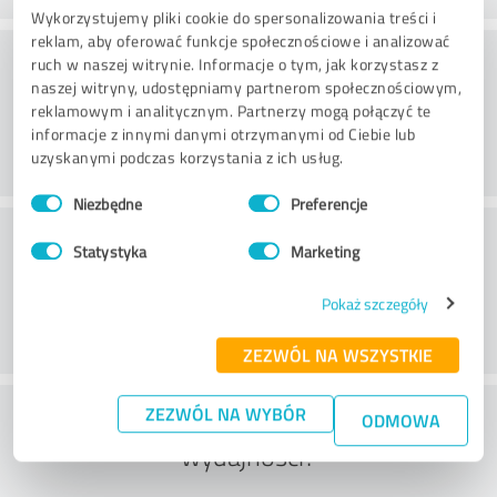
Wykorzystujemy pliki cookie do spersonalizowania treści i
reklam, aby oferować funkcje społecznościowe i analizować
Doradztwo
ruch w naszej witrynie. Informacje o tym, jak korzystasz z
naszej witryny, udostępniamy partnerom społecznościowym,
reklamowym i analitycznym. Partnerzy mogą połączyć te
informacje z innymi danymi otrzymanymi od Ciebie lub
uzyskanymi podczas korzystania z ich usług.
Wybór
Niezbędne
Preferencje
zgody
Obsługa klienta
Statystyka
Marketing
Pokaż szczegóły
ZEZWÓL NA WSZYSTKIE
Co sądzisz o stosunku ceny do
ZEZWÓL NA WYBÓR
ODMOWA
wydajności?