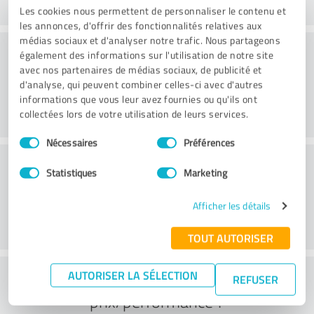
Les cookies nous permettent de personnaliser le contenu et
les annonces, d'offrir des fonctionnalités relatives aux
médias sociaux et d'analyser notre trafic. Nous partageons
Conseil
également des informations sur l'utilisation de notre site
avec nos partenaires de médias sociaux, de publicité et
d'analyse, qui peuvent combiner celles-ci avec d'autres
informations que vous leur avez fournies ou qu'ils ont
collectées lors de votre utilisation de leurs services.
Sélection
Nécessaires
Préférences
du
Service à la clientèle
consentement
Statistiques
Marketing
Afficher les détails
TOUT AUTORISER
Que pensez-vous du rapport
AUTORISER LA SÉLECTION
REFUSER
prix/performance ?