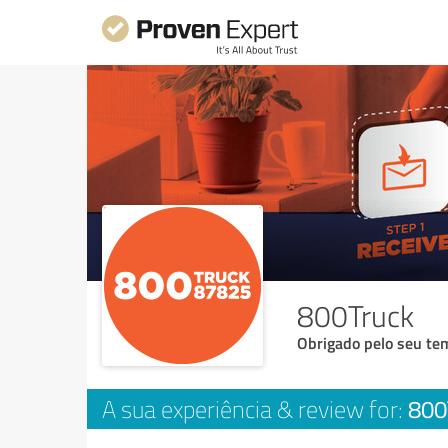
800Truck
Obrigado pelo seu tem
800
A sua experiência & review for: