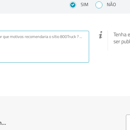
SIM
NÃO
Tenha e
ser pub
...