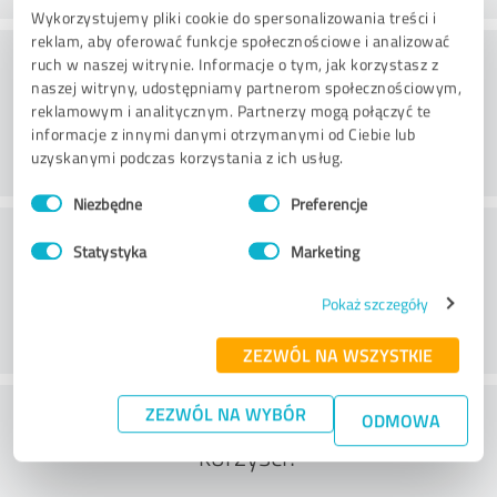
Wykorzystujemy pliki cookie do spersonalizowania treści i
reklam, aby oferować funkcje społecznościowe i analizować
Practice
ruch w naszej witrynie. Informacje o tym, jak korzystasz z
naszej witryny, udostępniamy partnerom społecznościowym,
reklamowym i analitycznym. Partnerzy mogą połączyć te
informacje z innymi danymi otrzymanymi od Ciebie lub
uzyskanymi podczas korzystania z ich usług.
Wybór
Niezbędne
Preferencje
zgody
Service
Statystyka
Marketing
Pokaż szczegóły
ZEZWÓL NA WSZYSTKIE
Co sądzisz o stosunku kosztów do
ZEZWÓL NA WYBÓR
ODMOWA
korzyści?