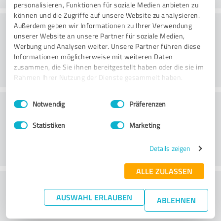
personalisieren, Funktionen für soziale Medien anbieten zu
können und die Zugriffe auf unsere Website zu analysieren.
Övning
Außerdem geben wir Informationen zu Ihrer Verwendung
unserer Website an unsere Partner für soziale Medien,
Werbung und Analysen weiter. Unsere Partner führen diese
Informationen möglicherweise mit weiteren Daten
zusammen, die Sie ihnen bereitgestellt haben oder die sie im
Rahmen Ihrer Nutzung der Dienste gesammelt haben.
Einwilligungsauswahl
Impressum
|
Datenschutzbestimmungen
Service
Notwendig
Präferenzen
Statistiken
Marketing
Details zeigen
ALLE ZULASSEN
What do you think of the cost to benefit
AUSWAHL ERLAUBEN
ratio?
ABLEHNEN