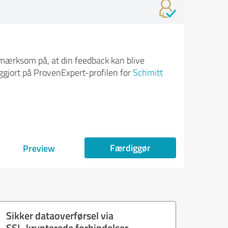
ærksom på, at din feedback kan blive
iggjort på ProvenExpert-profilen for
Schmitt
.
Færdiggør
Preview
Sikker dataoverførsel via
SSL-krypterede forbindelser