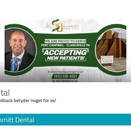
tal
eedback betyder noget for os!
hmitt Dental