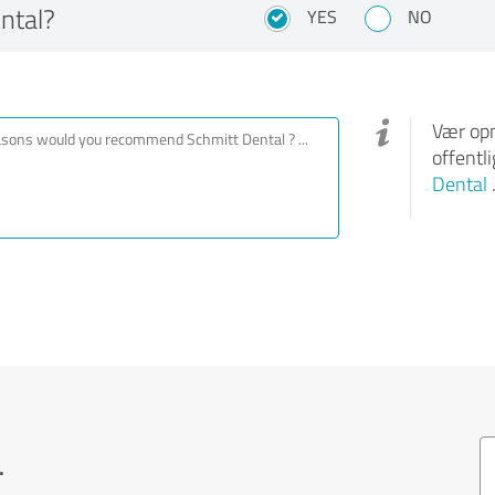
ntal?
YES
NO
Vær opm
offentl
Dental
.