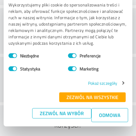
Wykorzystujemy pliki cookie do spersonalizowania treści i
reklam, aby oferować funkcje społecznościowe i analizować
Doradztwo
ruch w naszej witrynie. Informacje o tym, jak korzystasz z
naszej witryny, udostępniamy partnerom społecznościowym,
reklamowym i analitycznym. Partnerzy mogą połączyć te
informacje z innymi danymi otrzymanymi od Ciebie lub
uzyskanymi podczas korzystania z ich usług.
Wybór
Niezbędne
Preferencje
zgody
Obsługa klienta
Statystyka
Marketing
Pokaż szczegóły
ZEZWÓL NA WSZYSTKIE
Co sądzisz o stosunku kosztów do
ZEZWÓL NA WYBÓR
ODMOWA
korzyści?