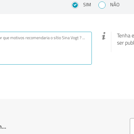
SIM
NÃO
Tenha e
ser pub
...