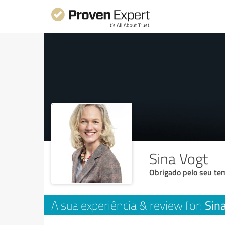
Sina Vogt
Obrigado pelo seu tem
Sin
A sua experiência & review for: