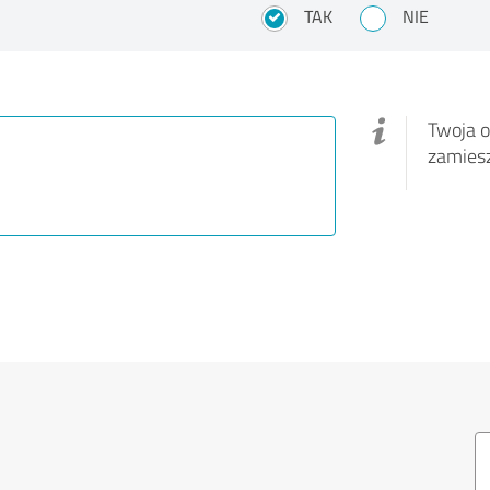
TAK
NIE
Twoja o
zamies