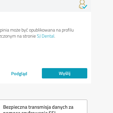
pinia może być opublikowana na profilu
zczonym na stronie
SJ Dental
.
Wyślij
Podgląd
Bezpieczna transmisja danych za
pomocą szyfrowania SSL