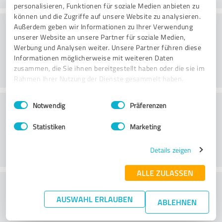
personalisieren, Funktionen für soziale Medien anbieten zu
können und die Zugriffe auf unsere Website zu analysieren.
Beratung
Außerdem geben wir Informationen zu Ihrer Verwendung
unserer Website an unsere Partner für soziale Medien,
Werbung und Analysen weiter. Unsere Partner führen diese
Informationen möglicherweise mit weiteren Daten
zusammen, die Sie ihnen bereitgestellt haben oder die sie im
Rahmen Ihrer Nutzung der Dienste gesammelt haben.
Einwilligungsauswahl
Impressum
|
Datenschutzbestimmungen
Kundenservice
Notwendig
Präferenzen
Statistiken
Marketing
Details zeigen
ALLE ZULASSEN
Wie beurteilen Sie das
AUSWAHL ERLAUBEN
Preis-/Leistungsverhältnis?
ABLEHNEN