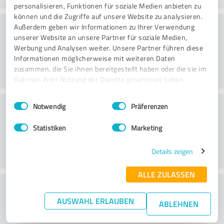
personalisieren, Funktionen für soziale Medien anbieten zu
können und die Zugriffe auf unsere Website zu analysieren.
Danışmanlık
Außerdem geben wir Informationen zu Ihrer Verwendung
unserer Website an unsere Partner für soziale Medien,
Werbung und Analysen weiter. Unsere Partner führen diese
Informationen möglicherweise mit weiteren Daten
zusammen, die Sie ihnen bereitgestellt haben oder die sie im
Rahmen Ihrer Nutzung der Dienste gesammelt haben.
Einwilligungsauswahl
Impressum
|
Datenschutzbestimmungen
Müşteri Hizmetleri
Notwendig
Präferenzen
Statistiken
Marketing
Details zeigen
ALLE ZULASSEN
Fiyat-performans oranı hakkında ne
AUSWAHL ERLAUBEN
düşünüyorsunuz?
ABLEHNEN