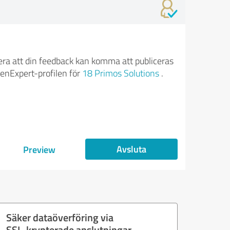
ra att din feedback kan komma att publiceras
enExpert-profilen för
18 Primos Solutions
.
Avsluta
Preview
Säker dataöverföring via
SSL-krypterade anslutningar