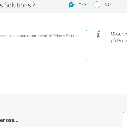
 Solutions ?
YES
NO
Observe
på Prov
r oss...