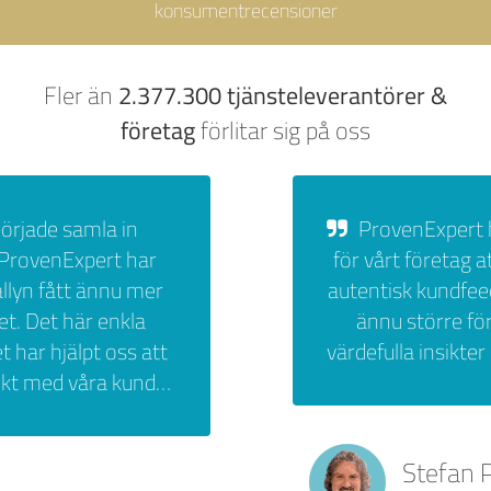
konsumentrecensioner
2.377.300 tjänsteleverantörer &
Fler än
företag
förlitar sig på oss
ProvenExpert har gjort det möjligt
för vårt företag att effektivt samla in
autentisk kundfeedback. Detta skapar
ännu större förtroende och ger
värdefulla insikter om kundnöjdheten.
Stefan Pritschet