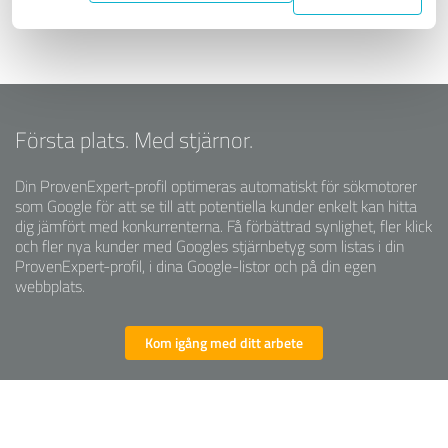
Första plats. Med stjärnor.
Din ProvenExpert-profil optimeras automatiskt för sökmotorer
som Google för att se till att potentiella kunder enkelt kan hitta
dig jämfört med konkurrenterna. Få förbättrad synlighet, fler klick
och fler nya kunder med Googles stjärnbetyg som listas i din
ProvenExpert-profil, i dina Google-listor och på din egen
webbplats.
Kom igång med ditt arbete