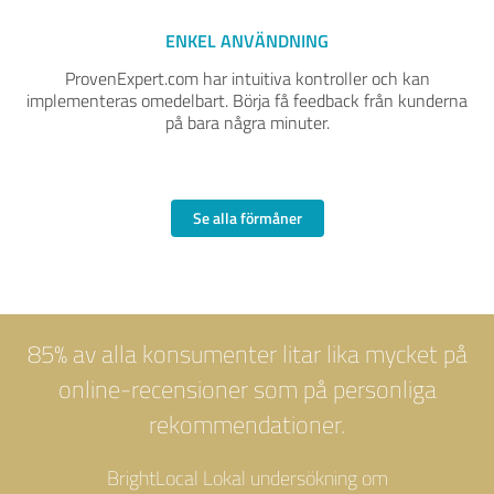
ENKEL ANVÄNDNING
ProvenExpert.com har intuitiva kontroller och kan
implementeras omedelbart. Börja få feedback från kunderna
på bara några minuter.
Se alla förmåner
85% av alla konsumenter litar lika mycket på
online-recensioner som på personliga
rekommendationer.
BrightLocal Lokal undersökning om