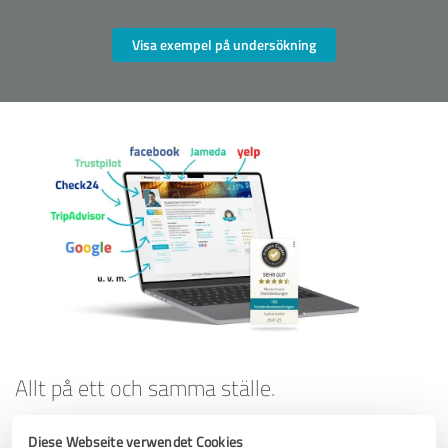
Visa exempel på undersökning
Allt på ett och samma ställe.
Behåll kontrollen över dina recensioner - med ProvenExpert kan
Diese Webseite verwendet Cookies