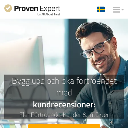
Bygg upp och öka förtroendet
med
kundrecensioner
:
Fler
Förtroende,
Kunder &
Intäkter