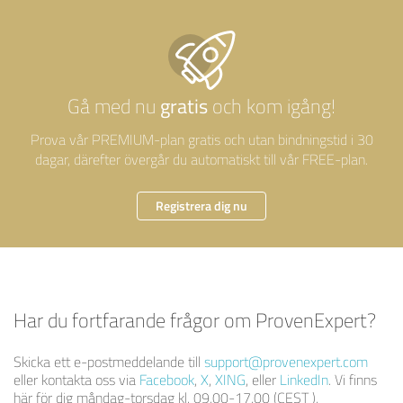
gratis
Gå med nu
och kom igång!
Prova vår PREMIUM-plan gratis och utan bindningstid i 30
dagar, därefter övergår du automatiskt till vår FREE-plan.
Registrera dig nu
Har du fortfarande frågor om ProvenExpert?
Skicka ett e-postmeddelande till
support@provenexpert.com
eller kontakta oss via
Facebook
,
X
,
XING
, eller
LinkedIn
. Vi finns
här för dig måndag-torsdag kl. 09.00-17.00 (CEST ).