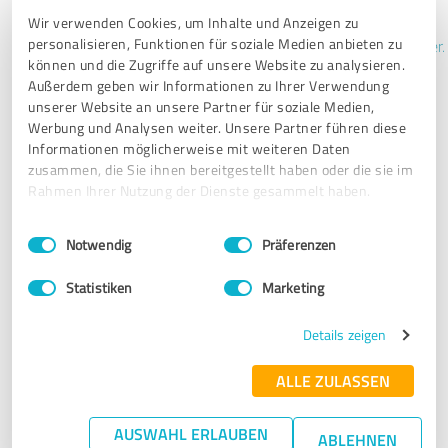
du centralisera alla dina
kundrecensioner - inklusive antalet
Wir verwenden Cookies, um Inhalte und Anzeigen zu
recensioner och ditt övergripande betyg - på ett ställe. Få
personalisieren, Funktionen für soziale Medien anbieten zu
aviseringar i realtid om nya recensioner, komplett med alla detaljer.
Detta sparar dig mycket tid och ansträngning, så att du kan
können und die Zugriffe auf unsere Website zu analysieren.
fokusera på det som är viktigast.
Außerdem geben wir Informationen zu Ihrer Verwendung
unserer Website an unsere Partner für soziale Medien,
Werbung und Analysen weiter. Unsere Partner führen diese
Visa exempel på profil
Informationen möglicherweise mit weiteren Daten
zusammen, die Sie ihnen bereitgestellt haben oder die sie im
Rahmen Ihrer Nutzung der Dienste gesammelt haben.
Ta en rundtur i produkten
Einwilligungsauswahl
Impressum
|
Datenschutzbestimmungen
Notwendig
Präferenzen
Statistiken
Marketing
Details zeigen
ALLE ZULASSEN
AUSWAHL ERLAUBEN
ABLEHNEN