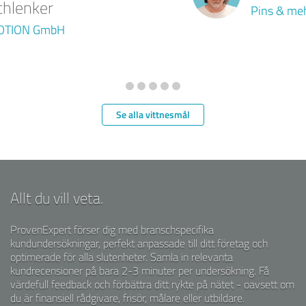
Pins & mehr GmbH & Co. KG
Se alla vittnesmål
Allt du vill veta.
ProvenExpert förser dig med branschspecifika
kundundersökningar, perfekt anpassade till ditt företag och
optimerade för alla slutenheter. Samla in relevanta
kundrecensioner på bara 2-3 minuter per undersökning. Få
värdefull feedback och förbättra ditt rykte på nätet - oavsett om
du är finansiell rådgivare, frisör, målare eller utbildare.