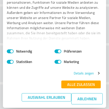
personalisieren, Funktionen für soziale Medien anbieten zu
können und die Zugriffe auf unsere Website zu analysieren.
Webbplats
Außerdem geben wir Informationen zu Ihrer Verwendung
unserer Website an unsere Partner für soziale Medien,
Werbung und Analysen weiter. Unsere Partner führen diese
Informationen möglicherweise mit weiteren Daten
zusammen, die Sie ihnen bereitgestellt haben oder die sie im
Rahmen Ihrer Nutzung der Dienste gesammelt haben.
Einwilligungsauswahl
Impressum
|
Datenschutzbestimmungen
Kundservice
Notwendig
Präferenzen
Statistiken
Marketing
Details zeigen
ALLE ZULASSEN
What do you think of the price to
AUSWAHL ERLAUBEN
performance ratio?
ABLEHNEN