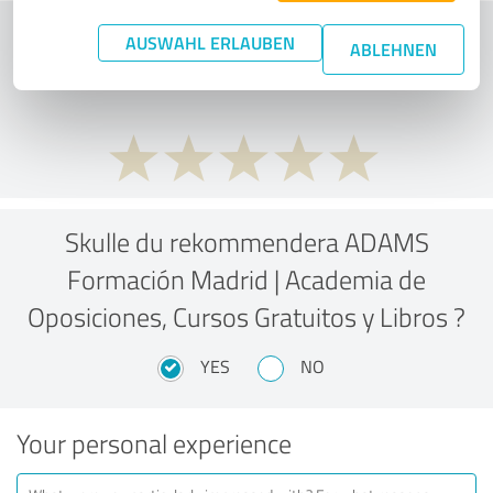
What do you think of the price to
AUSWAHL ERLAUBEN
ABLEHNEN
performance ratio?
Skulle du rekommendera ADAMS
Formación Madrid | Academia de
Oposiciones, Cursos Gratuitos y Libros ?
YES
NO
Your personal experience