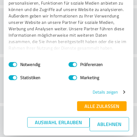
personalisieren, Funktionen für soziale Medien anbieten zu
können und die Zugriffe auf unsere Website zu analysieren.
Rådgivning
Außerdem geben wir Informationen zu Ihrer Verwendung
unserer Website an unsere Partner für soziale Medien,
Werbung und Analysen weiter. Unsere Partner führen diese
Informationen möglicherweise mit weiteren Daten
zusammen, die Sie ihnen bereitgestellt haben oder die sie im
Rahmen Ihrer Nutzung der Dienste gesammelt haben.
Einwilligungsauswahl
Impressum
|
Datenschutzbestimmungen
Kundservice
Notwendig
Präferenzen
Statistiken
Marketing
Details zeigen
ALLE ZULASSEN
What do you think of the price to
AUSWAHL ERLAUBEN
performance ratio?
ABLEHNEN