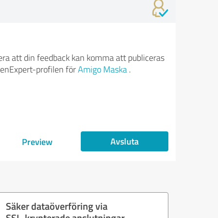
ra att din feedback kan komma att publiceras
enExpert-profilen för
Amigo Maska
.
Avsluta
Preview
Säker dataöverföring via
SSL-krypterade anslutningar