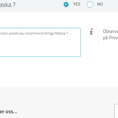
aska ?
YES
NO
Observe
på Prov
r oss...