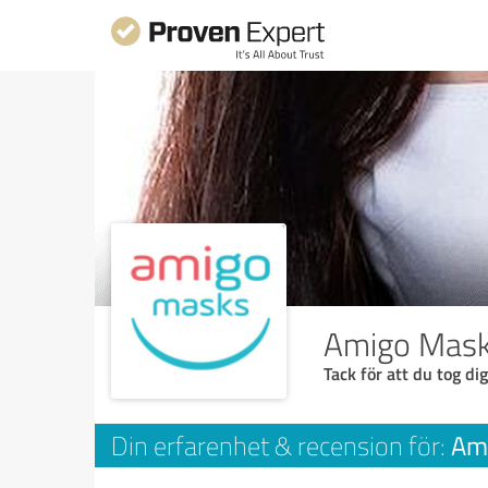
Amigo Mas
Tack för att du tog dig
Am
Din erfarenhet & recension för: