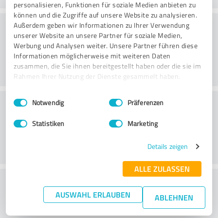
personalisieren, Funktionen für soziale Medien anbieten zu
können und die Zugriffe auf unsere Website zu analysieren.
Vänlighet
Außerdem geben wir Informationen zu Ihrer Verwendung
unserer Website an unsere Partner für soziale Medien,
Werbung und Analysen weiter. Unsere Partner führen diese
Informationen möglicherweise mit weiteren Daten
zusammen, die Sie ihnen bereitgestellt haben oder die sie im
Rahmen Ihrer Nutzung der Dienste gesammelt haben.
Einwilligungsauswahl
Impressum
|
Datenschutzbestimmungen
Kundservice
Notwendig
Präferenzen
Statistiken
Marketing
Details zeigen
ALLE ZULASSEN
What do you think of the price to
AUSWAHL ERLAUBEN
performance ratio?
ABLEHNEN