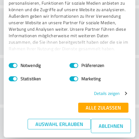
personalisieren, Funktionen für soziale Medien anbieten zu
können und die Zugriffe auf unsere Website zu analysieren.
Rådgivning
Außerdem geben wir Informationen zu Ihrer Verwendung
unserer Website an unsere Partner für soziale Medien,
Werbung und Analysen weiter. Unsere Partner führen diese
Informationen möglicherweise mit weiteren Daten
zusammen, die Sie ihnen bereitgestellt haben oder die sie im
Rahmen Ihrer Nutzung der Dienste gesammelt haben.
Einwilligungsauswahl
Impressum
|
Datenschutzbestimmungen
Kundservice
Notwendig
Präferenzen
Statistiken
Marketing
Details zeigen
ALLE ZULASSEN
What do you think of the price to
AUSWAHL ERLAUBEN
performance ratio?
ABLEHNEN