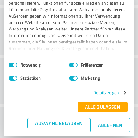
personalisieren, Funktionen für soziale Medien anbieten zu
können und die Zugriffe auf unsere Website zu analysieren.
Rådgivning
Außerdem geben wir Informationen zu Ihrer Verwendung
unserer Website an unsere Partner für soziale Medien,
Werbung und Analysen weiter. Unsere Partner führen diese
Informationen möglicherweise mit weiteren Daten
zusammen, die Sie ihnen bereitgestellt haben oder die sie im
Rahmen Ihrer Nutzung der Dienste gesammelt haben.
Einwilligungsauswahl
Impressum
|
Datenschutzbestimmungen
Kundservice
Notwendig
Präferenzen
Statistiken
Marketing
Details zeigen
ALLE ZULASSEN
What do you think of the price to
AUSWAHL ERLAUBEN
performance ratio?
ABLEHNEN